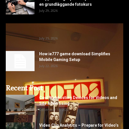
en grundläggande fotokurs
July 29, 2026
Photobooth Hire Lancashire Options For
Memorable Family And Corporate Events
July 25, 2026
How ie777 game download Simplifies
Mobile Gaming Setup
July 22, 2026
Recent Post
Cool Webhosting Devices for Videos and
Site Advertising
December 15, 2022
Video Clip Analytics – Prepare for Video’s