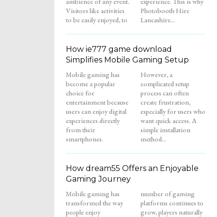
ambience of any event.
experience. This is why
Visitors like activities
Photobooth Hire
to be easily enjoyed, to
Lancashire...
How ie777 game download
Simplifies Mobile Gaming Setup
Mobile gaming has
However, a
become a popular
complicated setup
choice for
process can often
entertainment because
create frustration,
users can enjoy digital
especially for users who
experiences directly
want quick access. A
from their
simple installation
smartphones.
method...
How dream55 Offers an Enjoyable
Gaming Journey
Mobile gaming has
number of gaming
transformed the way
platforms continues to
people enjoy
grow, players naturally