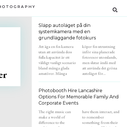
HOTOGRAPHY
Släpp autoläget på din
systemkamera med en
grundläggande fotokurs
Att äga en fin kamera
köper fin utrustning
utan att använda dess
inför sina planerade
fulla kapacitet är ett
fotoresor utomlands,
väldigt vanligt scenario
men slutar ändå med
bland många glada
att använda det gröna
er
amatörer. Många
autoläget för...
Photobooth Hire Lancashire
Options For Memorable Family And
Corporate Events
The right music can
have them interact, and
make a world of
to remember
difference to the
something from their